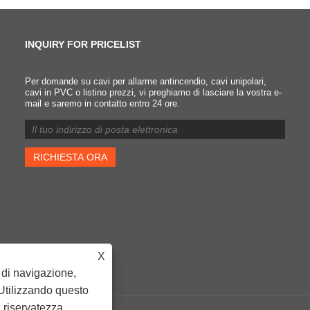
INQUIRY FOR PRICELIST
Per domande su cavi per allarme antincendio, cavi unipolari,
Qual è la differenza tra
cavi in ​​PVC o listino prezzi, vi preghiamo di lasciare la vostra e-
mail e saremo in contatto entro 24 ore.
cavo ignifugo e cavo
ignifugo?
2022/05/10
La grande differenza tra cavi
resistenti al fuoco e cavi
resistenti al fuoco è che i
cavi resistenti al fuoco hann
uno strato aggiuntivo di mic
rispetto ai cavi resistenti al
fuoco, mentre i cavi
resistenti al fuoco no.
X
a di navigazione,
. Utilizzando questo
a riservatezza