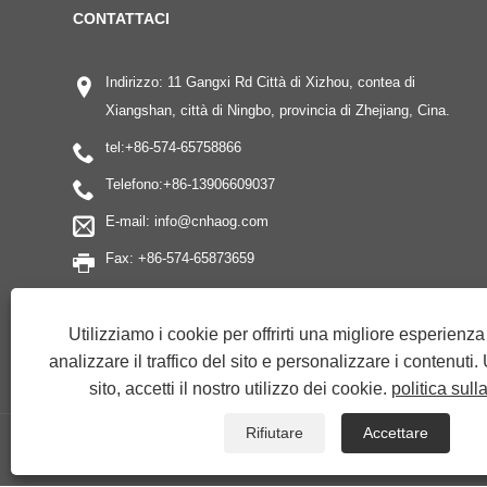
CONTATTACI
Indirizzo: 11 Gangxi Rd Città di Xizhou, contea di
Xiangshan, città di Ningbo, provincia di Zhejiang, Cina.
tel:
+86-574-65758866
Telefono:
+86-13906609037
E-mail:
info@cnhaog.com
Fax: +86-574-65873659
Utilizziamo i cookie per offrirti una migliore esperienz
analizzare il traffico del sito e personalizzare i contenuti
sito, accetti il ​​nostro utilizzo dei cookie.
politica sull
Rifiutare
Accettare
Copyright © 2019 Xiangshan Haoguang Electric Wire & Cable Co., Ltd. - Cin