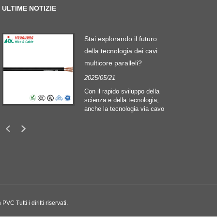
ULTIME NOTIZIE
Stai esplorando il futuro
della tecnologia dei cavi
multicore paralleli?
2025/05/21
Con il rapido sviluppo della
scienza e della tecnologia,
anche la tecnologia via cavo
o
è in continua evoluzione per
a
adattarsi alle crescenti
esigenze di dati e ai sistemi
di comunicazione complessi.
In questo campo, "Parallel
Multi Core Cable" è diventata
una parola chiave che ha
attirato molta attenzione,
rappresentando un nuovo
tipo di design del cavo
C Tutti i diritti riservati.
progettato per migliorare
l'efficienza di trasmissione,